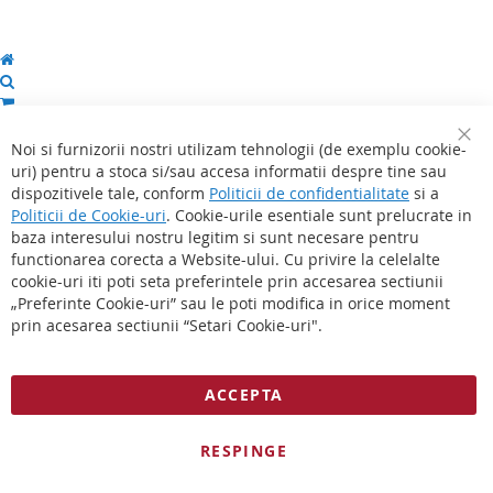
Noi si furnizorii nostri utilizam tehnologii (de exemplu cookie-
Clo
uri) pentru a stoca si/sau accesa informatii despre tine sau
Coo
Nu ai nici un produs in cosul de cumparaturi
Bar
dispozitivele tale, conform
Politicii de confidentialitate
si a
Politicii de Cookie-uri
. Cookie-urile esentiale sunt prelucrate in
baza interesului nostru legitim si sunt necesare pentru
Email
functionarea corecta a Website-ului. Cu privire la celelalte
cookie-uri iti poti seta preferintele prin accesarea sectiunii
„Preferinte Cookie-uri” sau le poti modifica in orice moment
Parola
prin acesarea sectiunii “Setari Cookie-uri".
Autentificare
ACCEPTA
Ti-ai uitat parola?
Esti un client nou?
Incepe aici.
RESPINGE
Contul meu