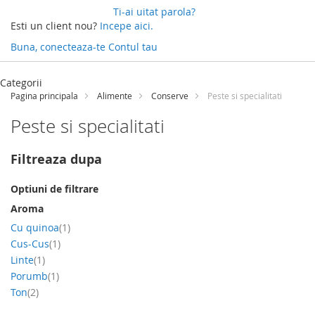
Ti-ai uitat parola?
Esti un client nou?
Incepe aici.
Buna, conecteaza-te
Contul tau
Categorii
Pagina principala
Alimente
Conserve
Peste si specialitati
Peste si specialitati
Filtreaza dupa
Optiuni de filtrare
Aroma
produs
Cu quinoa
1
produs
Cus-Cus
1
produs
Linte
1
produs
Porumb
1
produs
Ton
2