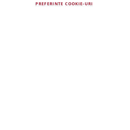
Favorite
PREFERINTE COOKIE-URI
Comenzile mele
Contacteaza-ne
Filtreaza dupa
Sorteaza dupa