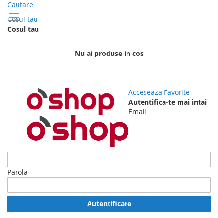
Mergi
Cautare
la
Cosul tau
Continut
Cosul tau
Nu ai produse in cos
Acceseaza
Favorite
Autentifica-te mai intai
Email
Parola
Autentificare