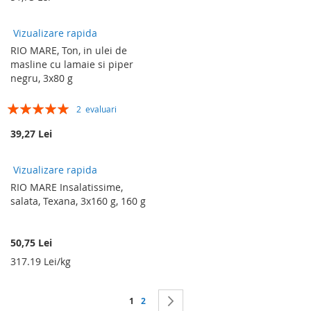
Vizualizare rapida
RIO MARE, Ton, in ulei de
masline cu lamaie si piper
negru, 3x80 g
Rating:
2
evaluari
100%
39,27 Lei
Vizualizare rapida
RIO MARE Insalatissime,
salata, Texana, 3x160 g, 160 g
50,75 Lei
317.19 Lei/kg
Pagina
in acest moment citesti pagina
Pagina
Pagina
Urmatorul
1
2