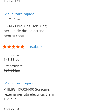
169,78 Lei
Vizualizare rapida
Promo
ORAL-B Pro Kids Lion King,
periuta de dinti electrica
pentru copii
Rating:
1
evaluare
100%
Pret special
145,53 Lei
Pret standard
181,91 Lei
Vizualizare rapida
PHILIPS HX6034/90 Sonicare,
rezerva periuta electrica, 3 ani
+, 4 buc
150,72 Lei