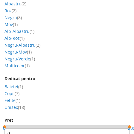
produs
Albastru
2
produs
Roz
2
produs
Negru
8
produs
Mov
1
produs
Alb-Albastru
1
produs
Alb-Roz
1
produs
Negru-Albastru
2
produs
Negru-Mov
1
produs
Negru-Verde
1
produs
Multicolor
1
Dedicat pentru
produs
Baietei
1
produs
Copii
7
produs
Fetite
1
produs
Unisex
18
Pret
0
20