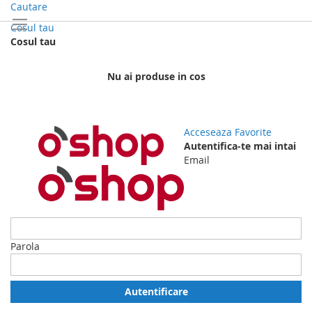
Mergi
Cautare
la
Cosul tau
Continut
Cosul tau
Nu ai produse in cos
Acceseaza
Favorite
Autentifica-te mai intai
Email
Parola
Autentificare