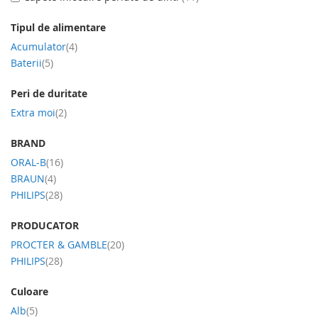
Tipul de alimentare
produs
Acumulator
4
produs
Baterii
5
Peri de duritate
produs
Extra moi
2
BRAND
produs
ORAL-B
16
produs
BRAUN
4
produs
PHILIPS
28
PRODUCATOR
produs
PROCTER & GAMBLE
20
produs
PHILIPS
28
Culoare
produs
Alb
5