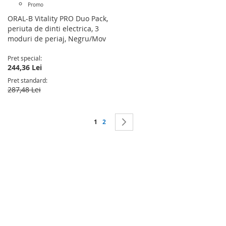
Promo
ORAL-B Vitality PRO Duo Pack,
periuta de dinti electrica, 3
moduri de periaj, Negru/Mov
Pret special
244,36 Lei
Pret standard
287,48 Lei
Pagina
in acest moment citesti pagina
Pagina
Pagina
Urmatorul
1
2