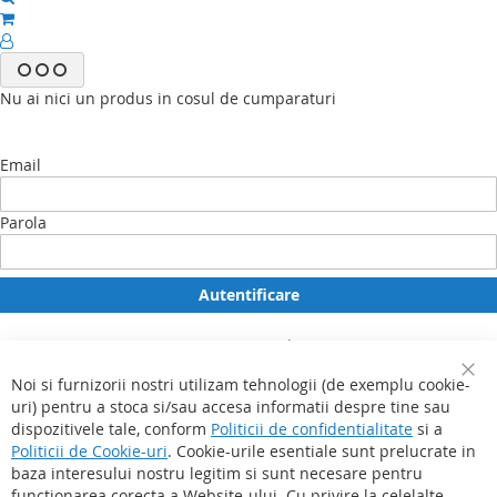
Nu ai nici un produs in cosul de cumparaturi
Email
Parola
Autentificare
Ti-ai uitat parola?
Esti un client nou?
Incepe aici.
Noi si furnizorii nostri utilizam tehnologii (de exemplu cookie-
Clo
Contul meu
uri) pentru a stoca si/sau accesa informatii despre tine sau
Coo
Favorite
Bar
dispozitivele tale, conform
Politicii de confidentialitate
si a
Comenzile mele
Politicii de Cookie-uri
. Cookie-urile esentiale sunt prelucrate in
Contacteaza-ne
baza interesului nostru legitim si sunt necesare pentru
functionarea corecta a Website-ului. Cu privire la celelalte