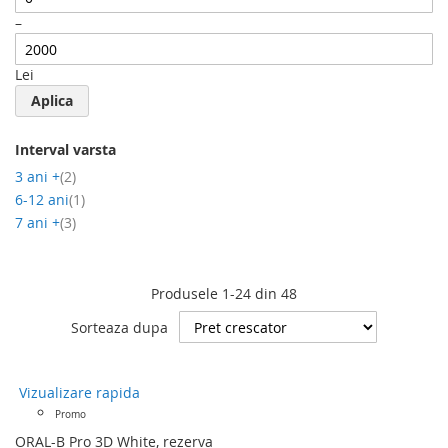
–
Lei
Aplica
Interval varsta
produs
3 ani +
2
produs
6-12 ani
1
produs
7 ani +
3
Produsele
1
-
24
din
48
Sorteaza dupa
Vizualizare rapida
Promo
ORAL-B Pro 3D White, rezerva